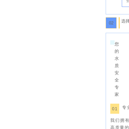
选择B
0
2
您
的
水
质
安
全
专
家
专
01
我们拥
高质量