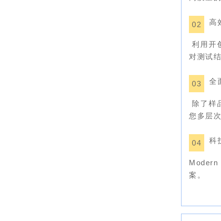
高
02
利用开
对测试
全
03
除了样
您多层
科
04
Mode
案。