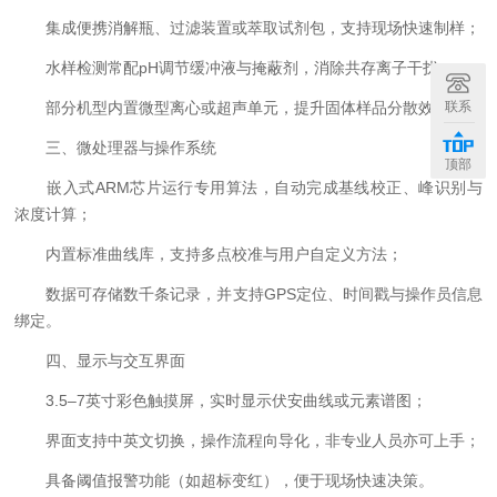
集成便携消解瓶、过滤装置或萃取试剂包，支持现场快速制样；
水样检测常配pH调节缓冲液与掩蔽剂，消除共存离子干扰；
联系
部分机型内置微型离心或超声单元，提升固体样品分散效率。
三、微处理器与操作系统
顶部
嵌入式ARM芯片运行专用算法，自动完成基线校正、峰识别与
浓度计算；
内置标准曲线库，支持多点校准与用户自定义方法；
数据可存储数千条记录，并支持GPS定位、时间戳与操作员信息
绑定。
四、显示与交互界面
3.5–7英寸彩色触摸屏，实时显示伏安曲线或元素谱图；
界面支持中英文切换，操作流程向导化，非专业人员亦可上手；
具备阈值报警功能（如超标变红），便于现场快速决策。