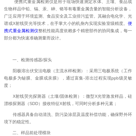
便携式重金属检测仪是用于现场快速测定水体、土壤、食品或
生物样品中铅、镉、汞、砷、铬等有毒重金属含量的智能分析设备，
广泛应用于环境监测、食品安全及工业排污监管。其融合电化学、光
谱或X射线荧光等技术，在手掌大小的机身内实现实验室级精度。
便
携式重金属检测仪
整机性能高度依赖多个精密部件的协同集成，每一
部分都为快速准确测量而设计。
一、检测传感器/探头
阳极溶出伏安法电极（主流水样检测）：采用三电极系统（工作
电极多为铋膜、金膜或汞膜），通过富集-溶出过程实现ppb级灵敏
度；
X射线荧光探测器（土壤/固体检测）：微型X光管激发样品，硅
漂移探测器（SDD）接收特征X射线，可同时分析多种元素；
传感器具备自动清洗、防污染涂层及温度补偿功能，确保野外环
境下的稳定性。
二、样品前处理模块