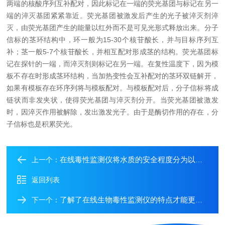
两端的核酸序列互补配对，因此标记在一端的荧光基团与标记在另一
端的淬灭基团紧紧靠近。荧光基团被激发后产生的光子被淬灭剂淬
灭，由荧光基团产生的能量以红外而不是可见光形式释放出来。分子
信标的茎环结构中，环一般为15-30个核苷酸长，并与目标序列互
补；茎一般5-7个核苷酸长，并相互配对形成茎的结构。荧光基团标
记在探针的一端，而淬灭剂则标记在另一端。在复性温度下，因为模
板不存在时形成茎环结构，当加热变性会互补配对的茎环双链解开，
如果有模板存在环序列将与模板配对。与模板配对后，分子信标将成
链状而非发夹状，使得荧光基团与淬灭剂分开。当荧光基团被激发
时，因淬灭作用被解除，发出激发光子。由于是酶切作用的存在，分
子信标也是积累荧光。
在线毒性监测仪将水质的安全程度分为以下三种
上一个：
返回列表
了解了在线生物毒性监测仪的特点才能更好的使用它
下一个：